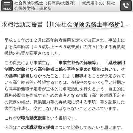
社会保険労務士（兵庫県/大阪府）｜就業規則の川添社
会保険労務士事務所
MENU
求職活動支援書【川添社会保険労務士事務所】
平成１６年の１２月に高年齢者雇用安定法が改正され、事業主に
よる高年齢者（４５歳以上〜６５歳未満）の方々に対する再就職
援助の措置が変更されました。
この変更により事業主は、「
事業主都合の解雇等
」、「
継続雇用
制度の対象となる高年齢者に係る基準を定めた場合において、そ
の基準に該当しなかったこと
」により
離職
することが予定されて
いる高年齢者等が希望するときは
、
在職中のなるべく早い時期か
ら高年齢離職予定者が主体的に求職活動を行えるよう、自主的に
職務経歴書を作成するための参考となる情報（高年齢離職予定者
の職務の経歴、職業能力等の再就職に資する事項）等を記載した
書面を作成し、交付しなければならないこととされています。
これが
求職活動支援書
という書類です。
今回はこの
求職活動支援書
について記載してみたいと思います。