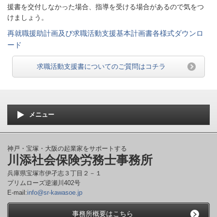
援書を交付しなかった場合、指導を受ける場合があるので気をつ
けましょう。
再就職援助計画及び求職活動支援基本計画書各様式ダウンロ
ード
求職活動支援書についてのご質問はコチラ
メニュー
神戸・宝塚・大阪の起業家をサポートする
川添社会保険労務士事務所
兵庫県宝塚市伊孑志３丁目２－１
プリムローズ逆瀬川402号
E-mail:
info@sr-kawasoe.jp
事務所概要はこちら