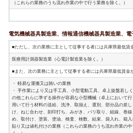
（これらの業務のうち流れ作業の中で行う業務を除く。）
電気機械器具製造業、情報通信機械器具製造業、電
■
ただし、次の業務に主として従事する者には兵庫県最低賃
医療用計測器製造業（心電計製造業を除く。）
■また、次の業務に主として従事する者には兵庫県最低賃金
・ 軽易な運搬又は賄いの業務
・ 手作業により又は手工具、小型電動工具、卓上旋盤若し
の他これらに準ずる操作が容易な小型機械（卓上において行
用いて行う材料の送給、洗浄、取揃え、選別、部分品の差し
け、ねじ合わせ、刻印打ち、みがき、バリ取り、組線、巻線
め、取付け、塗装、塗油、検査、検数、結束、袋入れ、箱入
貼り又は値札付けの業務（これらの業務のうち流れ作業の中