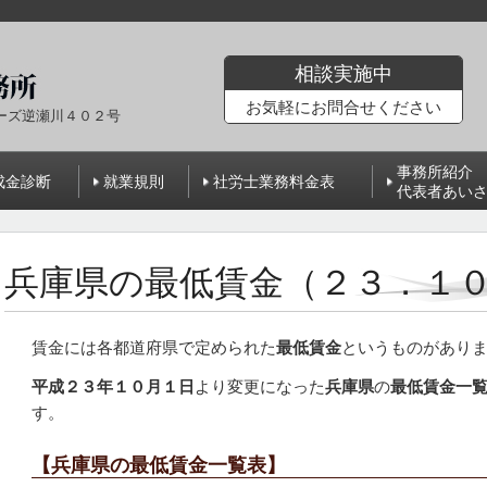
相談実施中
お気軽にお問合せください
ーズ逆瀬川４０２号
事務所紹介
成金診断
就業規則
社労士業務料金表
代表者あい
兵庫県の最低賃金（２３．１
賃金には各都道府県で定められた
最低賃金
というものがあり
平成２３
年１０月１日
より変更になった
兵庫県
の
最低賃金一
す。
【兵庫県の最低賃金一覧表】